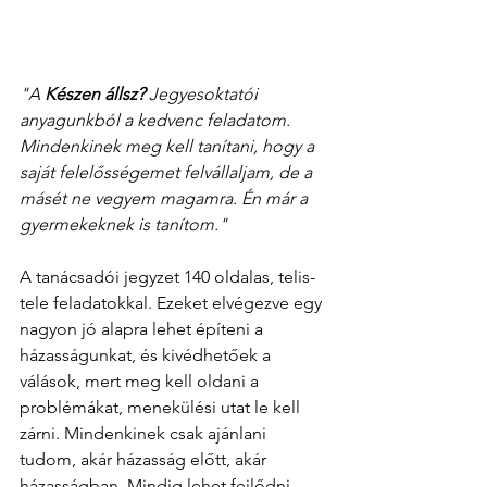
"A 
Készen állsz?
 Jegyesoktatói 
anyagunkból a kedvenc feladatom. 
Mindenkinek meg kell tanítani, hogy a 
saját felelősségemet felvállaljam, de a 
másét ne vegyem magamra. Én már a 
gyermekeknek is tanítom."
A tanácsadói jegyzet 140 oldalas, telis-
tele feladatokkal. Ezeket elvégezve egy 
nagyon jó alapra lehet építeni a 
házasságunkat, és kivédhetőek a 
válások, mert meg kell oldani a 
problémákat, menekülési utat le kell 
zárni. Mindenkinek csak ajánlani 
tudom, akár házasság előtt, akár 
házasságban. Mindig lehet fejlődni. 