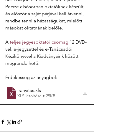
Persze elsősorban oktatóknak készült, 
és először a saját párjával kell átvenni, 
rendbe tenni a házasságukat, mielőtt 
másokat oktatnának belőle.
A 
teljes jegyesoktatói csomag
 12 DVD-
vel, e-jegyzettel és e-Tanácsadói 
Kézikönyvvel a Kiadványaink között 
megrendelhető.
Érdekesség az anyagból:
Irányítás
.xls
XLS letöltése • 25KB