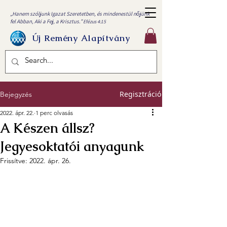
„Hanem szóljunk Igazat Szeretetben, és mindenestül nőjünk
fel Abban, Aki a Fej, a Krisztus.”
Efézus 4:15
Új Remény Alapítvány
Regisztráció
Bejegyzés
2022. ápr. 22.
1 perc olvasás
A Készen állsz?
Jegyesoktatói anyagunk
Frissítve:
2022. ápr. 26.