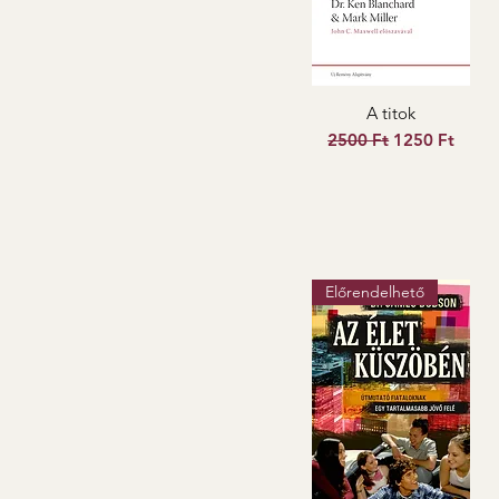
A titok
Szokásos ár
Akciós ár
2500 Ft
1250 Ft
Előrendelhető