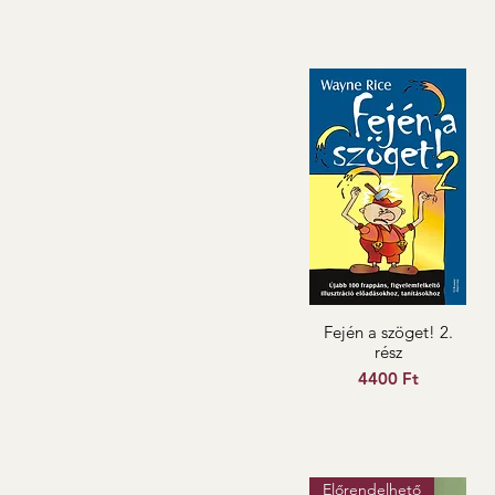
Fején a szöget! 2.
rész
Ár
4400 Ft
Előrendelhető