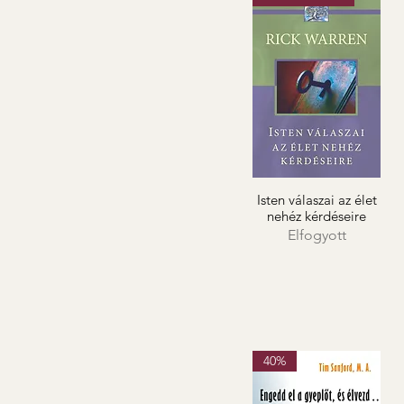
Isten válaszai az élet
nehéz kérdéseire
Elfogyott
40%