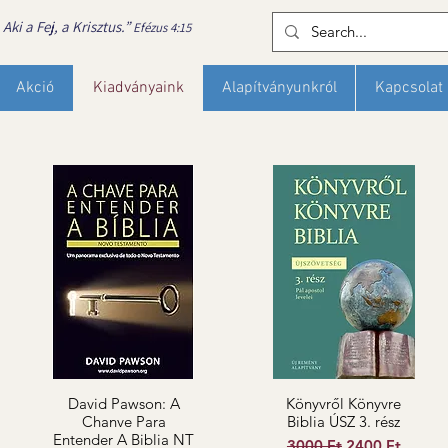
ki a Fej, a Krisztus.”
Efézus 4:15
Akció
Kiadványaink
Alapítványunkról
Kapcsolat
David Pawson: A
Könyvről Könyvre
Chanve Para
Biblia ÚSZ 3. rész
Entender A Biblia NT
Szokásos ár
Akciós ár
3000 Ft
2400 Ft