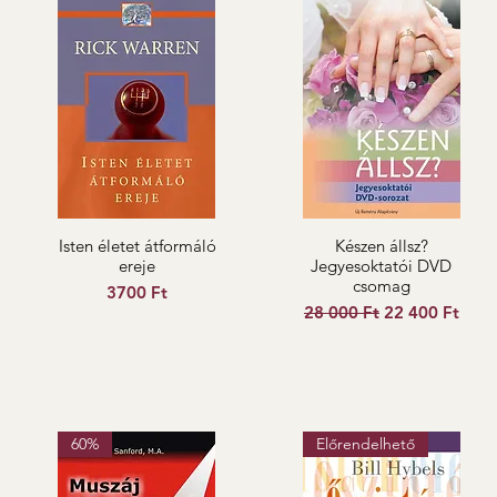
Isten életet átformáló
Készen állsz?
ereje
Jegyesoktatói DVD
csomag
Ár
3700 Ft
Szokásos ár
Akciós ár
28 000 Ft
22 400 Ft
60%
Előrendelhető