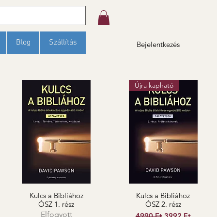
Szűrés
Blog
Szállítás
Bejelentkezés
Újra kapható
Kulcs a Bibliához
Kulcs a Bibliához
ÓSZ 1. rész
ÓSZ 2. rész
Elfogyott
Szokásos ár
Akciós ár
4990 Ft
3992 Ft