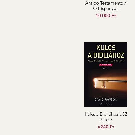
Antigo Testamento /
OT (spanyol)
Ár
10 000 Ft
Kulcs a Bibliához ÚSZ
3. rész
Ár
6240 Ft