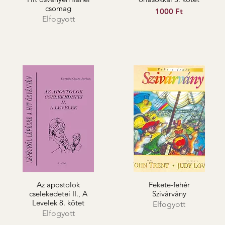
csomag
Ár
1000 Ft
Elfogyott
Az apostolok
Fekete-fehér
cselekedetei II., A
Szivárvány
Levelek 8. kötet
Elfogyott
Elfogyott