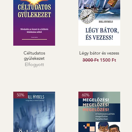
Céltudatos
Légy bátor és vezess
gyülekezet
Szokásos ár
Akciós ár
3000 Ft
1500 Ft
Elfogyott
50%
60%