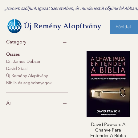
„Hanem szóljunk Igazat Szeretetben, és mindenestül nőjünk fel Abban, A
Új Remény Alapítvány
Kiadványaink
Főoldal
Category
Összes
Dr. James Dobson
David Staal
Új Remény Alapítvány
Biblia és segédanyagok
Ár
0 Ft
22 400 Ft
David Pawson: A
Chanve Para
Entender A Biblia