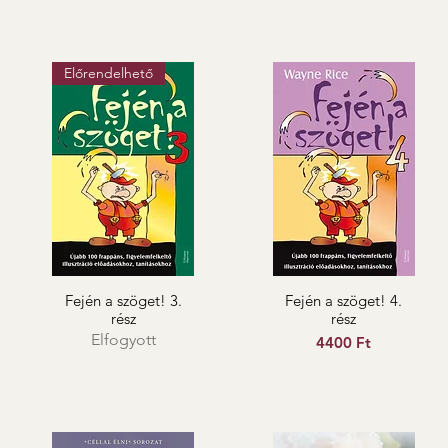
Előrendelhető
Fején a szöget! 3.
Fején a szöget! 4.
rész
rész
Elfogyott
Ár
4400 Ft