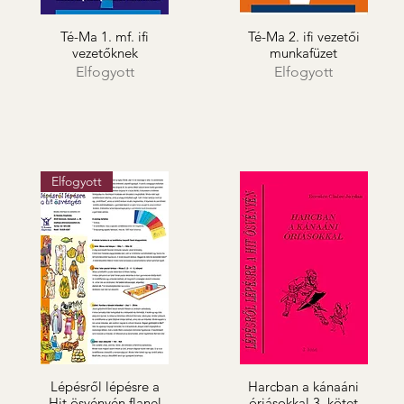
Té-Ma 1. mf. ifi
Té-Ma 2. ifi vezetői
vezetőknek
munkafüzet
Elfogyott
Elfogyott
Elfogyott
Lépésről lépésre a
Harcban a kánaáni
Hit ösvényén flanel
óriásokkal 3. kötet