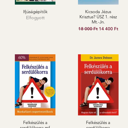
Ifjúságépítők
Kicsoda Jézus
Krisztus? ÚSZ 1. rész
Elfogyott
Mt.-Jn.
Szokásos ár
Akciós ár
18 000 Ft
14 400 Ft
60%
Felkészülés a
Felkészülés a
serdülőkorra mf.
serdülőkorra