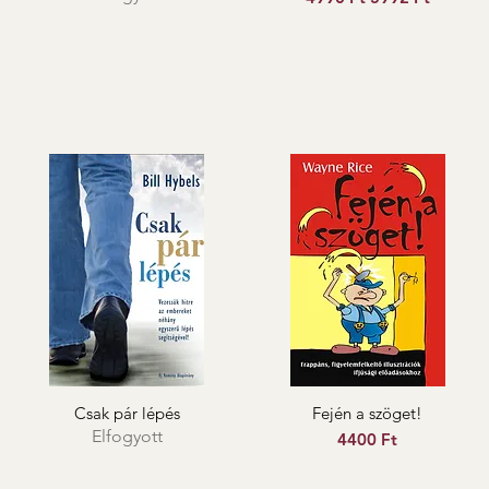
Csak pár lépés
Fején a szöget!
Elfogyott
Ár
4400 Ft