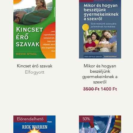
Kincset érő szavak
Mikor és hogyan
beszéljünk
Elfogyott
gyermekeinknek a
szexről
Szokásos ár
Akciós ár
3500 Ft
1400 Ft
Előrendelhető
50%