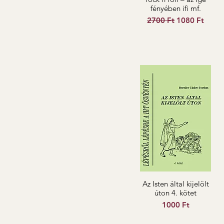
fényében ifi mf.
Szokásos ár
Akciós ár
2700 Ft
1080 Ft
Az Isten által kijelölt
úton 4. kötet
Ár
1000 Ft