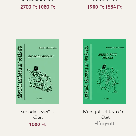
Szokásos ár
Akciós ár
Szokásos ár
Akciós ár
2700 Ft
1080 Ft
1980 Ft
1584 Ft
Kicsoda Jézus? 5.
Miért jött el Jézus? 6.
kötet
kötet
Elfogyott
Ár
1000 Ft