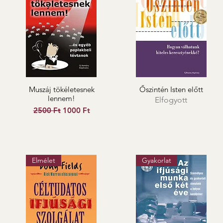
Muszáj tökéletesnek
Őszintén Isten előtt
lennem!
Elfogyott
Szokásos ár
Akciós ár
2500 Ft
1000 Ft
Elmélet
Gyakorlat