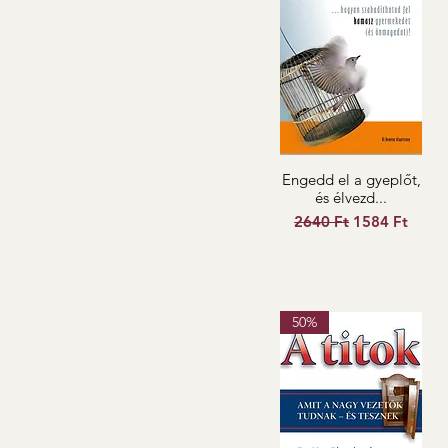
Engedd el a gyeplőt,
és élvezd...
Szokásos ár
Akciós ár
2640 Ft
1584 Ft
50%