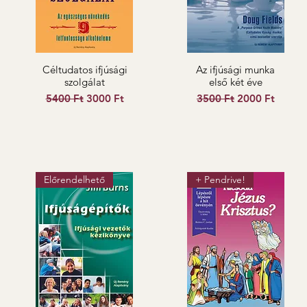
Céltudatos ifjúsági
Az ifjúsági munka
szolgálat
első két éve
Szokásos ár
Akciós ár
Szokásos ár
Akciós ár
5400 Ft
3000 Ft
3500 Ft
2000 Ft
Előrendelhető
+ Pendrive!