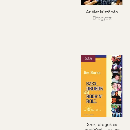
Az élet küszöbén
Elfogyott
60%
Szex, drogok és
rock’n’roll – az Ige