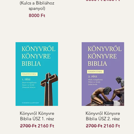
(Kulcs a Bibliához
spanyol)
Ár
8000 Ft
Könyvről Könyvre
Könyvről Könyvre
Biblia ÚSZ 1. rész
Biblia ÚSZ 2. rész
Szokásos ár
Akciós ár
Szokásos ár
Akciós ár
2700 Ft
2160 Ft
2700 Ft
2160 Ft