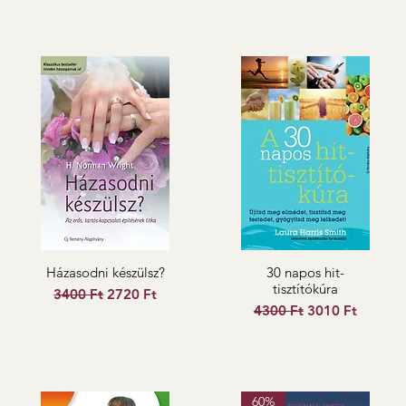
Házasodni készülsz?
30 napos hit-
tisztítókúra
Szokásos ár
Akciós ár
3400 Ft
2720 Ft
Szokásos ár
Akciós ár
4300 Ft
3010 Ft
60%