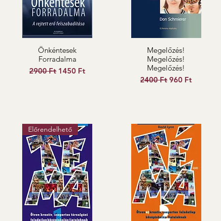
Önkéntesek
Megelőzés!
Forradalma
Megelőzés!
Megelőzés!
Szokásos ár
Akciós ár
2900 Ft
1450 Ft
Szokásos ár
Akciós ár
2400 Ft
960 Ft
Előrendelhető