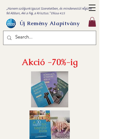
„Hanem szóljunk Igazat Szeretetben, és mindenestül nőjünk
fel Abban, Aki a Fej, a Krisztus.”
Efézus 4:15
Új Remény Alapítvány
Akció -70%-ig