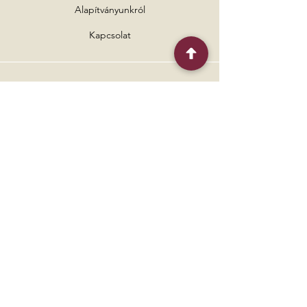
Alapítványunkról
Kapcsolat
Nyilatkozatok
Szállítás és fizetés
Adatkezelés
ÁSZF
Elnézést a rendszer helyenkénti
automatikus tegező fordításáért.
Elérhetőségünk
Új Remény Alapítvány
Mobil:
+36 (20) 886 4993